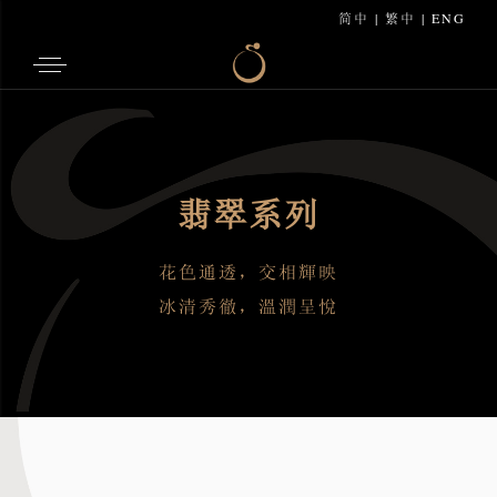
简中
|
繁中
|
ENG
翡翠系列
花色通透，交相輝映
冰清秀徹，溫潤呈悅